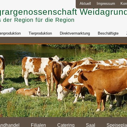
Aktuell
Impressum
Kon
rargenossenschaft Weidagrund
 der Region für die Region
enproduktion
Tierproduktion
Direktvermarktung
Beschäftigte
andhandel
Filialen
Catering
Saal
Speisepl