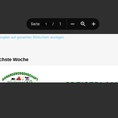
seplan auf gesamten Bildschirm anzeigen.
chste Woche