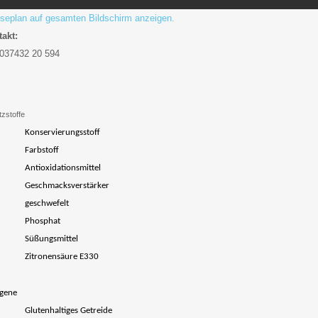
seplan auf gesamten Bildschirm anzeigen.
akt:
 037432 20 594
zstoffe
Konservierungsstoff
Farbstoff
Antioxidationsmittel
Geschmacksverstärker
geschwefelt
Phosphat
Süßungsmittel
Zitronensäure E330
rgene
Glute
nhaltiges Getreide